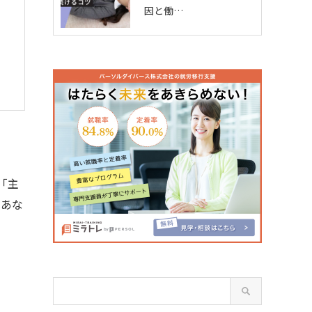
因と働…
「主
。あな