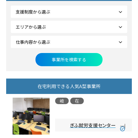
在宅利用できる人気A型事業所
岐
在
阜
宅
県
可
能
ぎふ就労支援センター