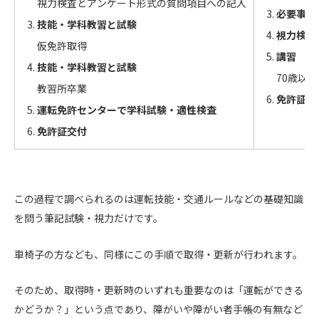
視力検査とアンケート形式の質問項目への記入
必要事項
技能・学科教習と試験
視力検査
仮免許取得
講習
技能・学科教習と試験
70歳以
教習所卒業
免許証交
運転免許センターで学科試験・適性検査
免許証交付
この過程で調べられるのは運転技能・交通ルールなどの基礎知識
を問う筆記試験・視力だけです。
車椅子の方なども、同様にこの手順で取得・更新が行われます。
そのため、取得時・更新時のいずれも重要なのは「運転ができる
かどうか？」という点であり、障がいや障がい者手帳の有無など