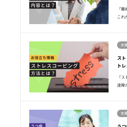
「難
これ
支
スト
トレ
「ス
達障
支
うつ