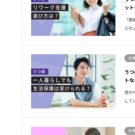
ット
「医
どの
支
うつ
トな
世の
して
支