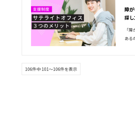
障が
探し
「障
ある
106件中 101〜106件を表示