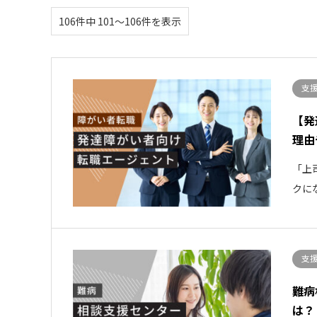
106件中 101〜106件を表示
支
【発
理由
「上
クに
支
難病
は？