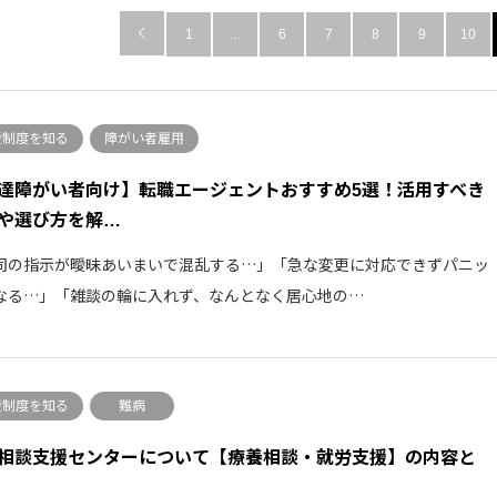

1
…
6
7
8
9
10
援制度を知る
障がい者雇用
達障がい者向け】転職エージェントおすすめ5選！活用すべき
や選び方を解…
司の指示が曖昧あいまいで混乱する…」「急な変更に対応できずパニッ
なる…」「雑談の輪に入れず、なんとなく居心地の…
援制度を知る
難病
相談支援センターについて【療養相談・就労支援】の内容と